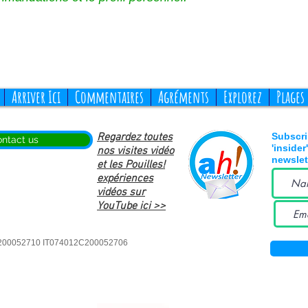
Arriver Ici
Commentaires
Agréments
Explorez
Plages
Regardez toutes
Subscri
ntact us
'insider
nos visites vidéo
newslet
et les Pouilles!
expériences
vidéos sur
YouTube ici >>
2C200052710 IT074012C200052706