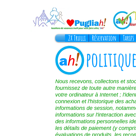
2X Trulli
Réservation
Tarifs
politiqu
Nous recevons, collectons et sto
fournissez de toute autre manière.
votre ordinateur à Internet ; l'iden
connexion et l'historique des acha
informations de session, notamme
informations sur l'interaction av
des informations personnelles ide
les détails de paiement (y compris
évaluations de produits, les reco